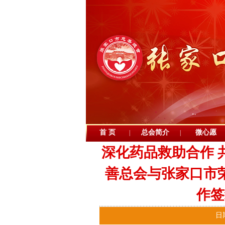
首 页
总会简介
微心愿
|
|
深化药品救助合作 
善总会与张家口市
作签
日期