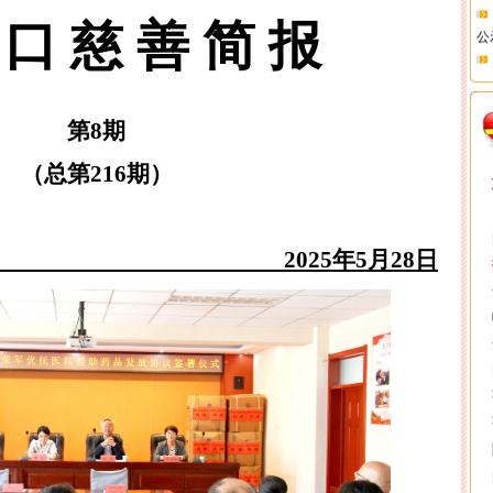
公
 口 慈 善 简 报
对
03
第
8
期
（总第
216
期）
2025
年
5
月
28
日