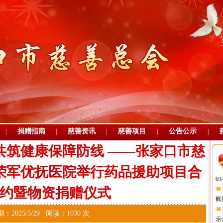
03
示
捐赠指南
慈善资讯
慈善项目
公告公示
|
|
|
|
|
03
共筑健康保障防线 ——张家口市慈
03
荣军优抚医院举行药品援助项目合
账
约暨物资捐赠仪式
示
：2025/5/29 阅读：1030 次