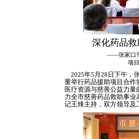
深化药品救
——张家口
项
2025
年
5
月
28
日下午，
重举行药品援助项目合作
医疗资源与慈善公益力量
力全市慈善药品救助事业
记王烽主持，双方领导及