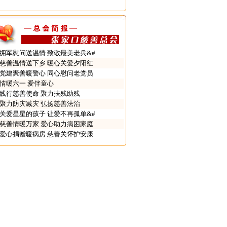
拥军慰问送温情 致敬最美老兵&#
慈善温情送下乡 暖心关爱夕阳红
党建聚善暖警心 同心慰问老党员
情暖六一 爱伴童心
践行慈善使命 聚力扶残助残
聚力防灾减灾 弘扬慈善法治
关爱星星的孩子 让爱不再孤单&#
慈善情暖万家 爱心助力病困家庭
爱心捐赠暖病房 慈善关怀护安康