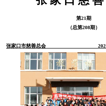
第
21
期
（总第
208
期）
张家口市慈善总会
202