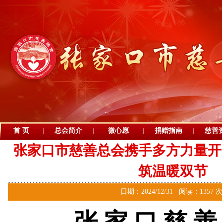
首 页
总会简介
微心愿
捐赠指南
慈善
|
|
|
|
张家口市慈善总会携手多方力量开
筑温暖双节
日期：2024/12/31 阅读：1357 
张 家 口 慈 善